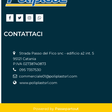
CONTATTACI
Strada Passo del Fico snc - edificio a2 int. 5
95121 Catania
P.IVA 02738740873
095 7357530
commerciale01@poliplastsrl.com
www.poliplastsrl.com
Powered by
Passepartout