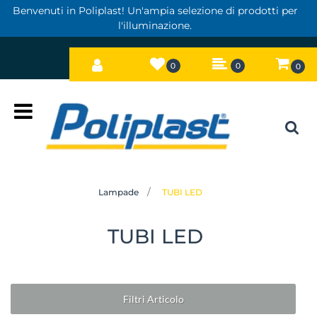
Benvenuti in Poliplast! Un'ampia selezione di prodotti per
l'illuminazione.
0
0
0
Open
Lampade
TUBI LED
TUBI LED
Filtri Articolo