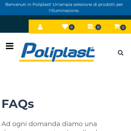
Benvenuti in Poliplast! Un'ampia selezione di prodotti per
l'illuminazione.
0
0
0
Open
FAQs
Ad ogni domanda diamo una