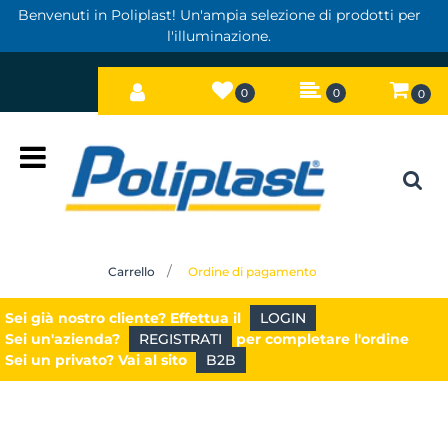
Benvenuti in Poliplast! Un'ampia selezione di prodotti per
l'illuminazione.
0
0
0
Open
Carrello
Ordine di pagamento
Sei già nostro cliente? Effettua il
LOGIN
Sei un'azienda?
REGISTRATI
per completare l'ordine
Sei un privato? Vai al sito
B2B