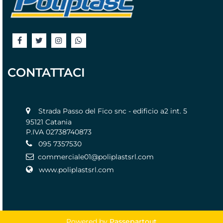
CONTATTACI
Strada Passo del Fico snc - edificio a2 int. 5
95121 Catania
P.IVA 02738740873
095 7357530
commerciale01@poliplastsrl.com
www.poliplastsrl.com
Powered by
Passepartout