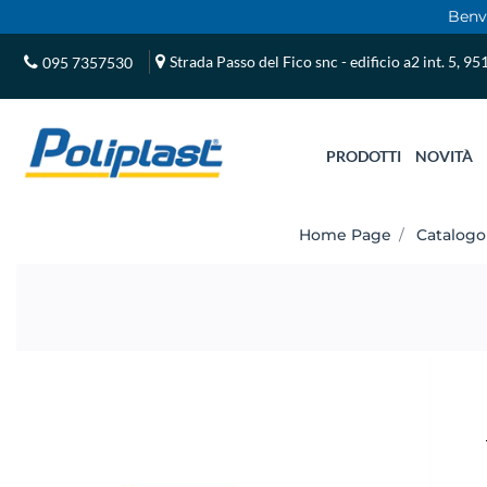
Benve
Strada Passo del Fico snc - edificio a2 int. 5, 9
095 7357530
PRODOTTI
NOVITÀ
Home Page
Catalogo