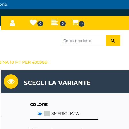
one.
0
0
0
INA 10 MT PER 400986
SCEGLI LA VARIANTE
COLORE
SMERIGLIATA