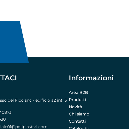
TACI
Informazioni
Area B2B
Prodotti
o del Fico snc - edificio a2 int. 5
Novità
740873
Chi siamo
530
Contatti
le01@poliplastsrl.com
Cataloghi