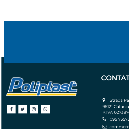
CONTAT
Strada Pass
95121 Catania
P.IVA 02738
095 7357
commercia