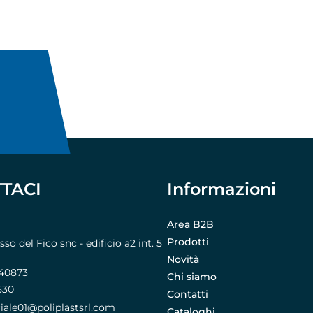
TACI
Informazioni
Area B2B
Prodotti
o del Fico snc - edificio a2 int. 5
Novità
740873
Chi siamo
530
Contatti
le01@poliplastsrl.com
Cataloghi