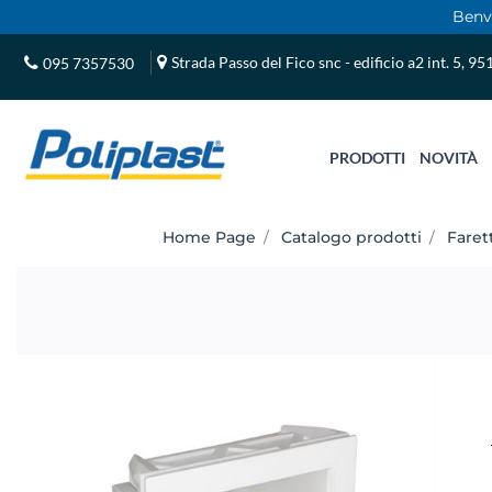
Benve
Strada Passo del Fico snc - edificio a2 int. 5, 9
095 7357530
PRODOTTI
NOVITÀ
Home Page
Catalogo prodotti
Faret