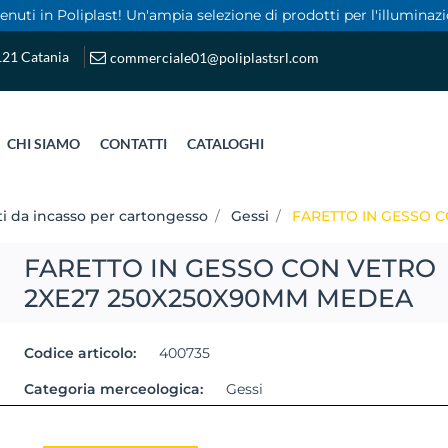
nuti in Poliplast! Un'ampia selezione di prodotti per l'illuminazi
5121 Catania
commerciale01@poliplastsrl.com
CHI SIAMO
CONTATTI
CATALOGHI
ti da incasso per cartongesso
Gessi
FARETTO IN GESSO 
FARETTO IN GESSO CON VETRO
2XE27 250X250X90MM MEDEA
Codice articolo:
400735
Categoria merceologica:
Gessi