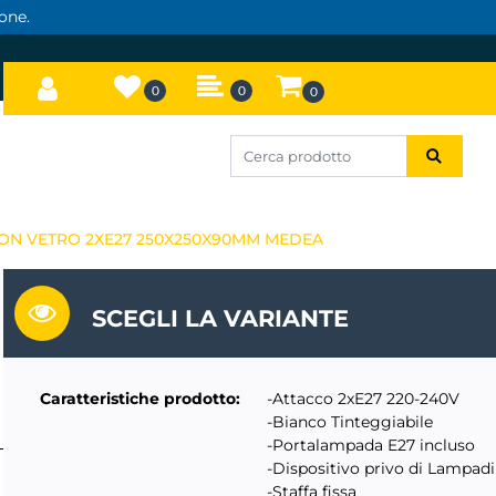
one.
0
0
0
CON VETRO 2XE27 250X250X90MM MEDEA
SCEGLI LA VARIANTE
Caratteristiche prodotto:
-Attacco 2xE27 220-240V
-Bianco Tinteggiabile
-Portalampada E27 incluso
-Dispositivo privo di Lampad
-Staffa fissa