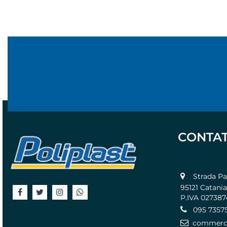
CONTAT
Strada Pass
95121 Catania
P.IVA 02738
095 7357
commercia