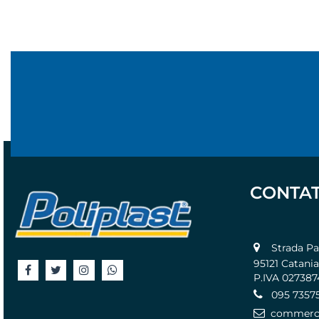
CONTAT
Strada Pass
95121 Catania
P.IVA 02738
095 7357
commercia