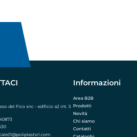
TACI
Informazioni
Area B2B
Prodotti
o del Fico snc - edificio a2 int. 5
Novità
740873
Chi siamo
530
Contatti
le01@poliplastsrl.com
Cataloghi