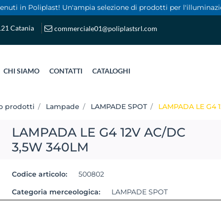
nuti in Poliplast! Un'ampia selezione di prodotti per l'illuminazi
5121 Catania
commerciale01@poliplastsrl.com
CHI SIAMO
CONTATTI
CATALOGHI
o prodotti
Lampade
LAMPADE SPOT
LAMPADA LE G4 1
LAMPADA LE G4 12V AC/DC
3,5W 340LM
Codice articolo:
500802
Categoria merceologica:
LAMPADE SPOT