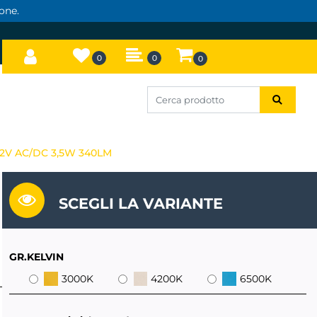
one.
0
0
0
2V AC/DC 3,5W 340LM
SCEGLI LA VARIANTE
GR.KELVIN
3000K
4200K
6500K