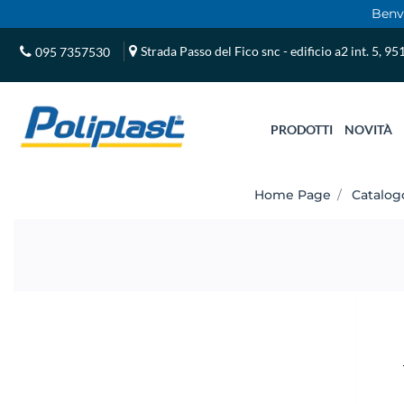
Benve
Strada Passo del Fico snc - edificio a2 int. 5, 9
095 7357530
PRODOTTI
NOVITÀ
Home Page
Catalog