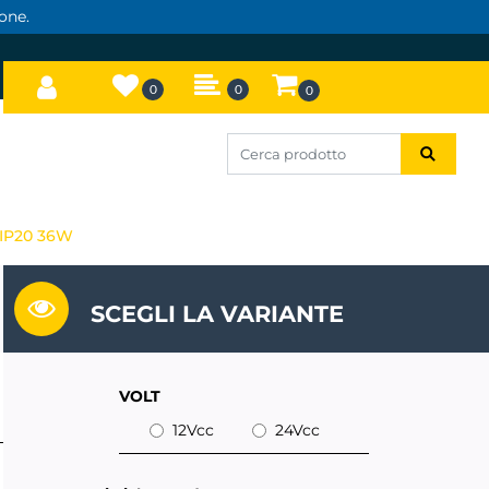
one.
0
0
0
IP20 36W
SCEGLI LA VARIANTE
VOLT
12Vcc
24Vcc