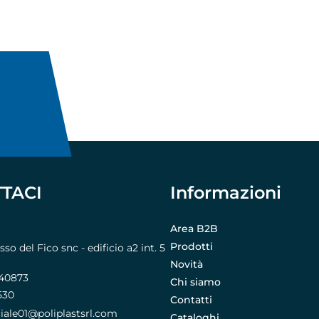
TACI
Informazioni
Area B2B
Prodotti
o del Fico snc - edificio a2 int. 5
Novità
740873
Chi siamo
530
Contatti
le01@poliplastsrl.com
Cataloghi