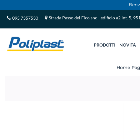
Benve
Strada Passo del Fico snc - edificio a2 int. 5, 9
095 7357530
PRODOTTI
NOVITÀ
Home Pa