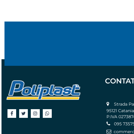
CONTAT
Strada Pass
95121 Catania
P.IVA 02738
095 7357
commercia